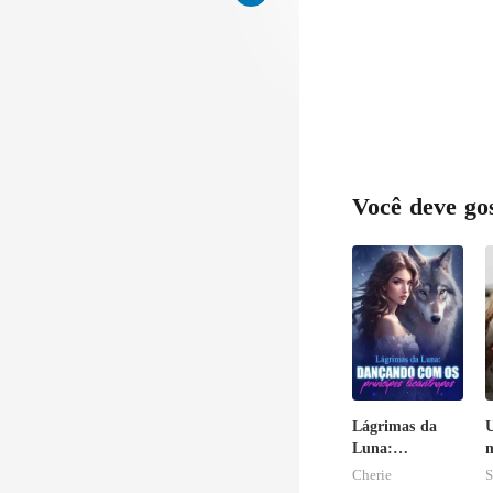
Você deve go
Lágrimas da
U
Luna:
m
Dançando com
Cherie
S
os príncipes