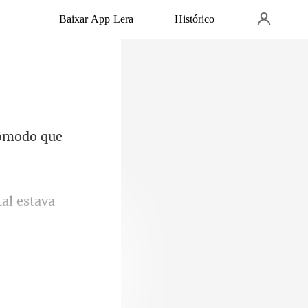
Baixar App Lera
Histórico
cômodo que
tal estav
sso, ent