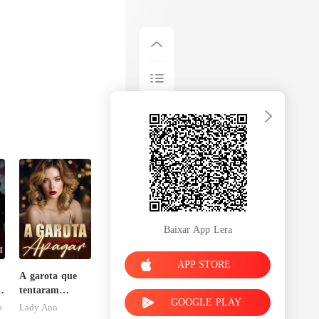
Baixar App Lera
APP STORE
A garota que
o
tentaram
GOOGLE PLAY
u
apagar
o
Lady Ann