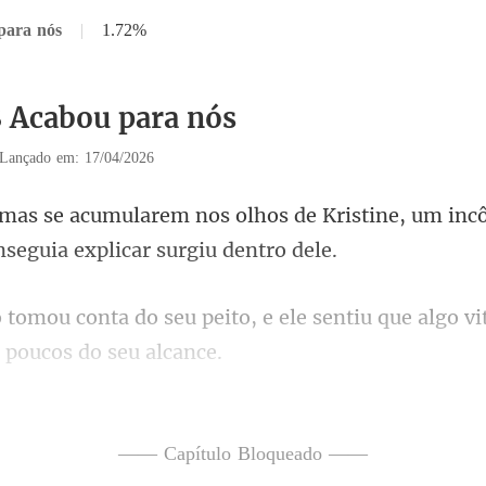
para nós
|
1.72%
8 Acabou para nós
Lançado em: 17/04/2026
os de Kristine, um in
to, e ele sentiu que algo vi
eu não tive nada a ver com i
—— Capítulo Bloqueado ——