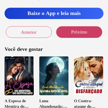
Baixe o App e leia mais
Próximo
Anterior
Você deve gostar
A Esposa de
Luna
O Contra-
Mentira do
Abandonada:
ataque do