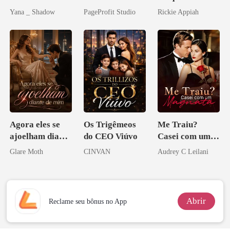
Sottocapo
Agora Intocável
Bilionário
Yana _ Shadow
PageProfit Studio
Rickie Appiah
Disfarçado
Agora eles se
Os Trigêmeos
Me Traiu?
ajoelham diante
do CEO Viúvo
Casei com um
de mim
Magnata
Glare Moth
CINVAN
Audrey C Leilani
Abrir
Reclame seu bônus no App