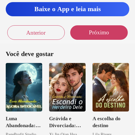
Baixe o App e leia mais
Próximo
Anterior
Você deve gostar
Luna
Grávida e
A escolha do
Abandonada:
Divorciada:
destino
Agora Intocável
Escondi o
PageProfit Studio
Xi Jin Qian Hua
Lila Rivers