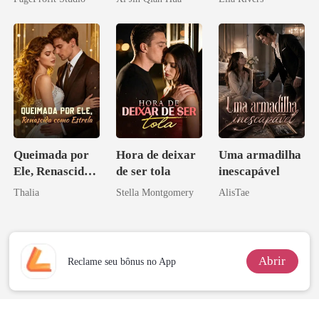
Herdeiro Dele
Queimada por
Hora de deixar
Uma armadilha
Ele, Renascida
de ser tola
inescapável
como Estrela
Thalia
Stella Montgomery
AlisTae
Abrir
Reclame seu bônus no App