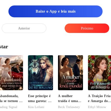
Baixe o App e leia mais
Anterior
Próximo
star
Abandonada,
Esse príncipe é
A mulher
A Traição Fria
la se tornou a
uma garota: A
traída é uma
e Amarga do
oiva do arqui-
companheira
lenda mundial
Bilionário
ading Signal
Kiss Leilani
Beck Trelawney
Ethyl Minow
nimigo do ex
escrava do rei