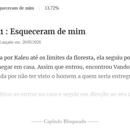
squeceram de mim
|
13.72%
31 : Esqueceram de mim
Lançado em: 20/05/2026
hegar em casa. Assim que entrou, encontrou Vando
entrar na casa e seguir
não ouve nada, cer
—— Capítulo Bloqueado ——