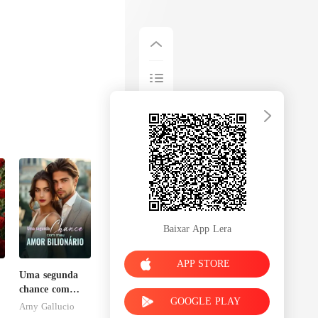
Baixar App Lera
APP STORE
Uma segunda
chance com
GOOGLE PLAY
meu amor
Arny Gallucio
bilionário