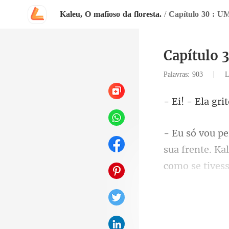
Kaleu, O mafioso da floresta.
/
Capítulo 30 :
Capítulo
|
Palavras: 903
L
nte. Ka
como se tivess
dis