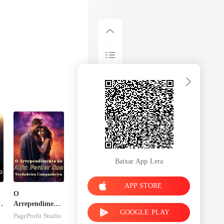
Baixar App Lera
APP STORE
O
a
Arrependimento
GOOGLE PLAY
do Alfa: Perder
esFolies
PageProfit Studio
Sua Verdadeira