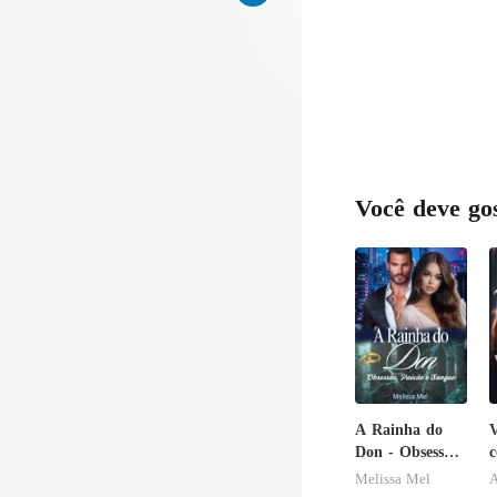
Você deve go
A Rainha do
V
Don - Obsessão,
c
Paixão e
i
Melissa Mel
A
Sangue