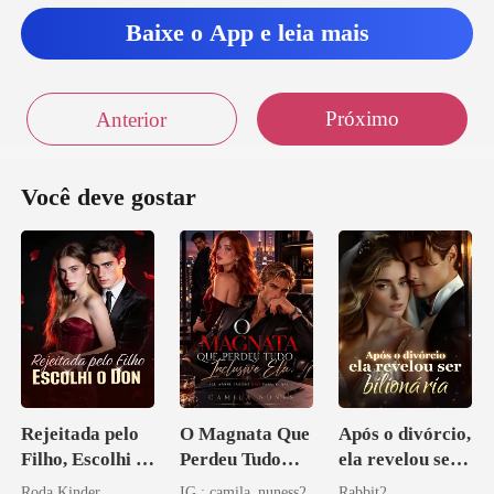
mais patetica
Baixe o App e leia mais
Próximo
Anterior
Você deve gostar
Rejeitada pelo
O Magnata Que
Após o divórcio,
Filho, Escolhi o
Perdeu Tudo
ela revelou ser
Don
Inclusive Ela
bilionária
Roda Kinder
IG : camila_nuness2
Rabbit2