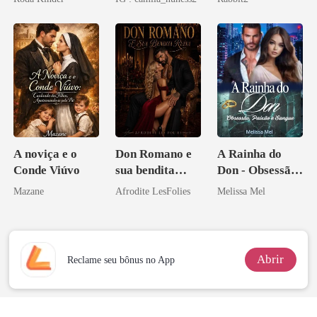
A noviça e o
Don Romano e
A Rainha do
Conde Viúvo
sua bendita
Don - Obsessão,
ruína
Paixão e Sangue
Mazane
Afrodite LesFolies
Melissa Mel
Abrir
Reclame seu bônus no App