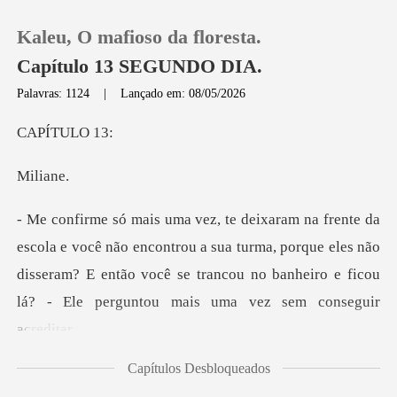
Kaleu, O mafioso da floresta.
Capítulo 13 SEGUNDO DIA.
Palavras: 1124
|
Lançado em: 08/05/2026
0
TULO
li
Loja
Histórico
encontrou a sua turma, porque eles não
disseram? E então você se trancou n
Sair
Baixar App
Capítulos Desbloqueados
ce que sou a pessoa