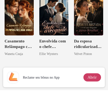
Casamento
Envolvida com
Da esposa
Relâmpago com
o chefe
ridicularizada à
o Pai da Minha
arrogante
irmã que
Waneta Csuja
Ellie Wynters
Velvet Piston
Melhor Amiga
ninguém ousa
desafiar
Abrir
Reclame seu bônus no App