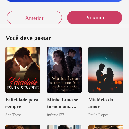
Cl
Próximo
Anterior
como eu.
A qualquer segundo você pode simples
Você deve gostar
Felicidade para
Minha Luna se
Mistério do
sempre
tornou uma
amor
Alfa depois que
Sea Tease
infanta123
Paula Lopes
a rejeitei