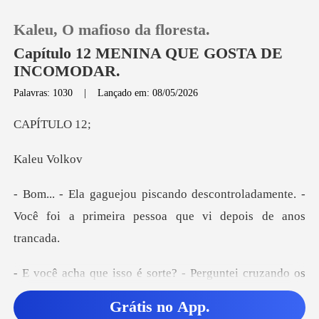
Kaleu, O mafioso da floresta.
Capítulo 12 MENINA QUE GOSTA DE
INCOMODAR.
Palavras: 1030
|
Lançado em: 08/05/2026
0
TULO
Loja
eu V
Histórico
ontroladamente. -
Você foi a primeira
Sair
Baixar App
o é sorte? - Pergunte
Grátis no App.