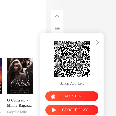
Baixar App Lera
APP STORE
O Contrato -
o
Minha Ragazza
GOOGLE PLAY
r
o
Karyelle Kuhn
a