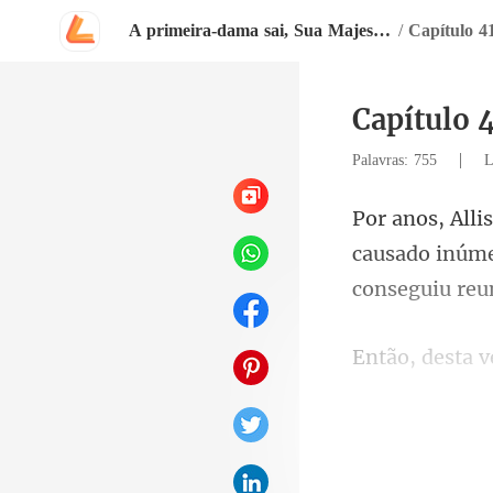
A primeira-dama sai, Sua Majestade chega
/
Capítulo 4
Capítulo 
|
Palavras: 755
L
causado inúme
que pudessem