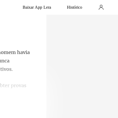
Baixar App Lera
Histórico
avia
unca
obter provas