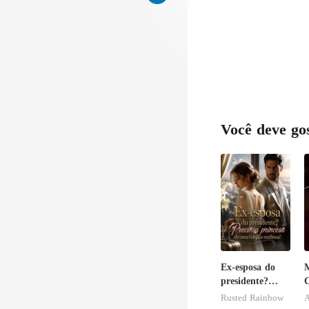
Você deve go
Ex-esposa do
M
presidente?
C
Preciosa
Rusted Rainbow
A
princesa de