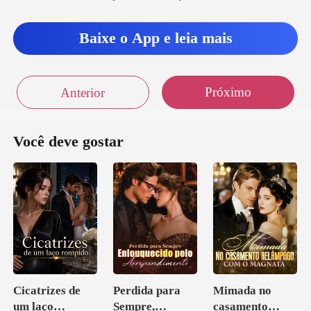
Baixe o App e leia mais
Próximo
Anterior
Você deve gostar
Cicatrizes de
Perdida para
Mimada no
um laço
Sempre,
casamento