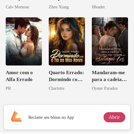
rompido
Enlouquecido
relâmpago com
Calv Momose
Zhen Xiang
IReader
pelo
o magnata
Arrependiment
o
Amor com o
Quarto Errado:
Mandaram-me
Alfa Errado
Dormindo com
para a cadeia?
o Tio do Meu
Agora me
PR
Charlotte
Oyster Paradox
Noivo
vejam esmagá-
los
Abrir
Reclame seu bônus no App