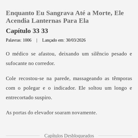
Enquanto Eu Sangrava Até a Morte, Ele
Acendia Lanternas Para Ela
Capítulo 33 33
Palavras: 1006
|
Lançado em: 30/03/2026
0
xando um silêncio pesado
Loja
s têmporas
Histórico
com o polegar e o indicador. E
Sair
elevador soar
Baixar App
Mansão Compton,
Capítulos Desbloqueados
apressou-se pelo cor