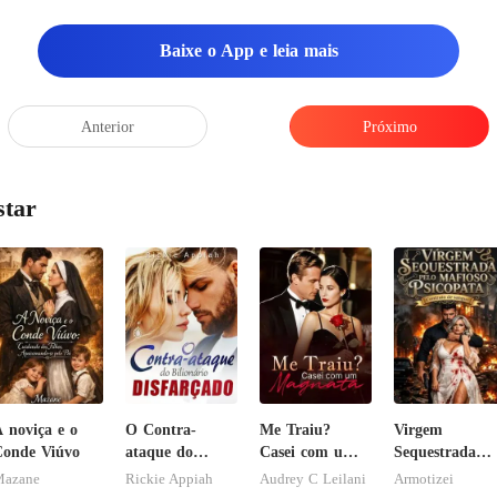
Baixe o App e leia mais
Anterior
Próximo
star
 noviça e o
O Contra-
Me Traiu?
Virgem
onde Viúvo
ataque do
Casei com um
Sequestrada
Bilionário
Magnata
pelo Mafioso
azane
Rickie Appiah
Audrey C Leilani
Armotizei
Disfarçado
Psicopata :