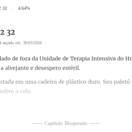
2 32
|
4.64%
2 32
Lançado em: 30/03/2026
Terapia Intensiva do H
a de plástico duro. Seu paletó
a. A camisa social branc
—— Capítulo Bloqueado ——