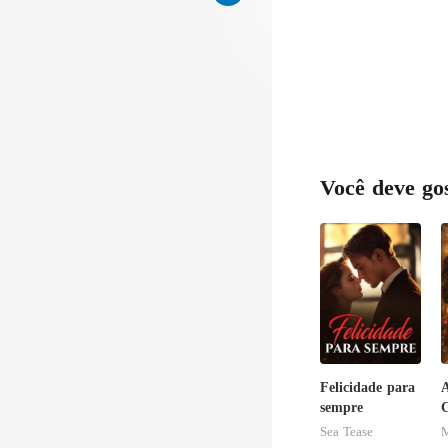
Você deve go
Felicidade para
A
sempre
C
Sea Tease
M