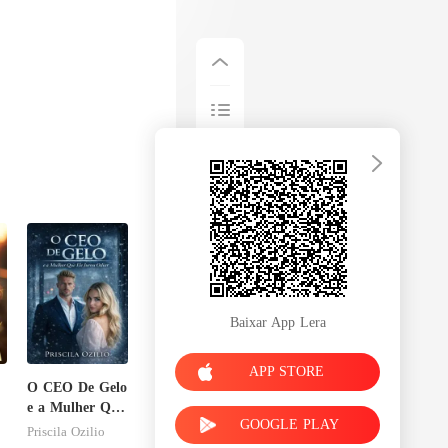
tigos em seu
Baixar App Lera
APP STORE
O CEO De Gelo
e a Mulher Que
GOOGLE PLAY
Ele Jurou
Priscila Ozilio
Odiar