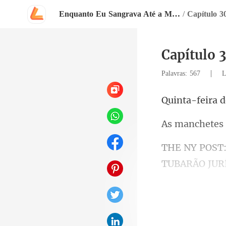
Enquanto Eu Sangrava Até a Morte, Ele Acendia Lanternas Para Ela
/
Capítulo 3
Capítulo 
|
Palavras: 567
L
feira d
etes