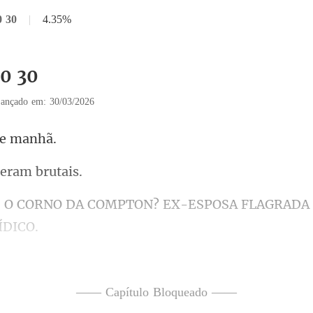
0 30
|
4.35%
30 30
ançado em: 30/03/2026
 era
COMPTON? EX-ESPOSA FLAGR
Milhões de Dólares: June E
—— Capítulo Bloqueado ——