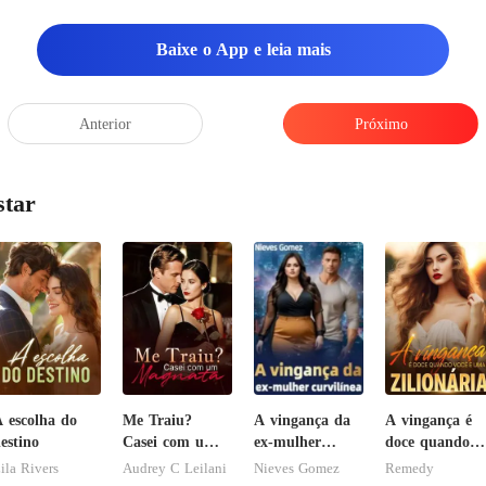
to, rolando os ar
a
Baixe o App e leia mais
Anterior
Próximo
star
 escolha do
Me Traiu?
A vingança da
A vingança é
estino
Casei com um
ex-mulher
doce quando
Magnata
curvilínea
você é uma
ila Rivers
Audrey C Leilani
Nieves Gomez
Remedy
zilionária