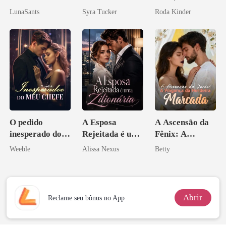
Don
LunaSants
Syra Tucker
Roda Kinder
O pedido
A Esposa
A Ascensão da
inesperado do
Rejeitada é uma
Fênix: A
meu chefe
Zilionária
Vingança da
Weeble
Alissa Nexus
Betty
Herdeira
Marcada
Abrir
Reclame seu bônus no App