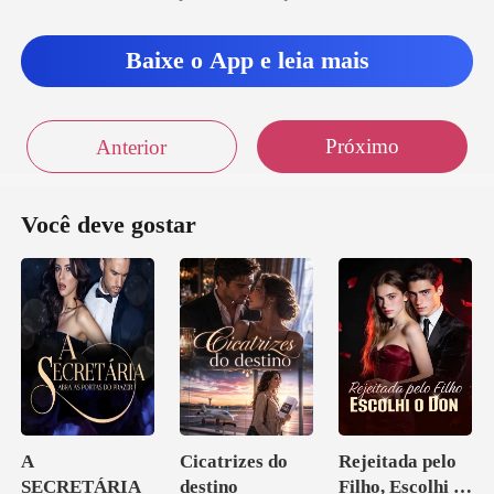
s dela. Era pesado, quente e
Baixe o App e leia mais
Próximo
Anterior
Você deve gostar
A
Cicatrizes do
Rejeitada pelo
SECRETÁRIA
destino
Filho, Escolhi o