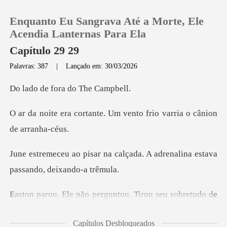
Enquanto Eu Sangrava Até a Morte, Ele
Acendia Lanternas Para Ela
Capítulo 29 29
Palavras: 387
|
Lançado em: 30/03/2026
0
fora do T
Loja
te. Um vento frio varria
Histórico
calçada. A adrenalina estava
Sair
Baixar App
perguntou. Tirou seu
Capítulos Desbloqueados