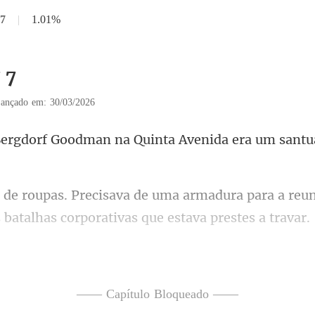
 7
|
1.01%
 7
ançado em: 30/03/2026
odman na Quinta Avenida e
dura para a reu
 bat
no terceiro andar. Se
—— Capítulo Bloqueado ——