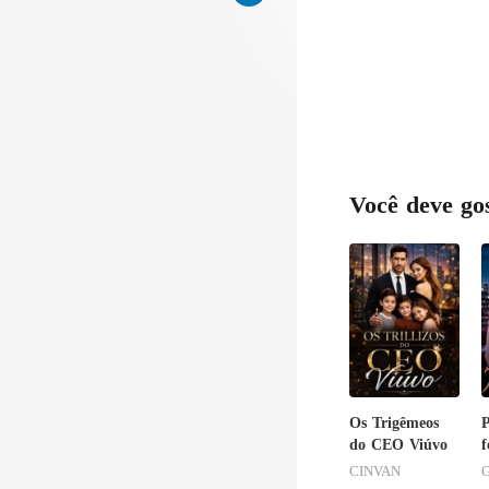
Você deve go
Os Trigêmeos
P
do CEO Viúvo
f
CINVAN
G