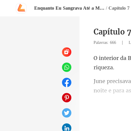
Enquanto Eu Sangrava Até a Morte, Ele Acendia Lanternas Para Ela
/
Capítulo 7
Capítulo 7
|
Palavras: 666
L
noite e para as
pousaram em