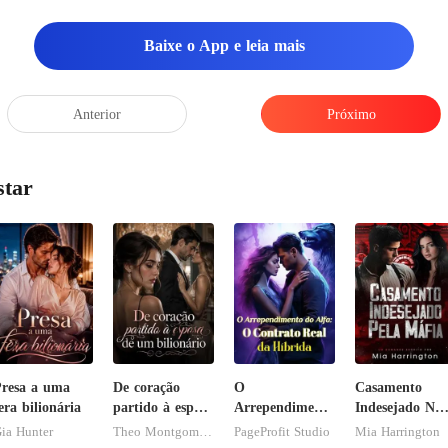
Baixe o App e leia mais
Anterior
Próximo
star
resa a uma
De coração
O
Casamento
era bilionária
partido à esposa
Arrependimento
Indesejado Na
de um
do Alfa: O
Máfia
ia Hunter
Theo Montgomery
PageProfit Studio
Mia Harrington
bilionário
Contrato Real