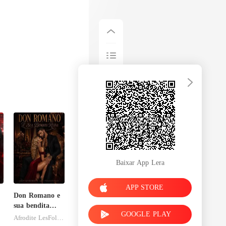
Baixar App Lera
APP STORE
Don Romano e
sua bendita
GOOGLE PLAY
ruína
Afrodite LesFolies