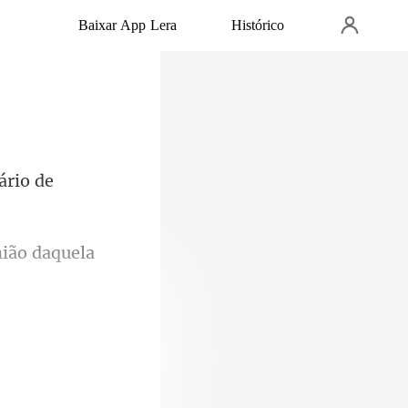
Baixar App Lera
Histórico
nião daquela
us olhos