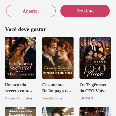
Próximo
Anterior
Você deve gostar
Um acordo
Casamento
Os Trigêmeos
secreto com
Relâmpago com
do CEO Viúvo
meu chefe
o Pai da Minha
Gregory Ellington
Waneta Csuja
CINVAN
bilionário
Melhor Amiga