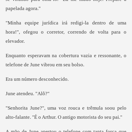
dentro de uma
hora!", ofegou o corret
a vazia e ressonante, o
telefo
mero desc
tendeu
êmula soou pelo
alto-falante. "É o Ar