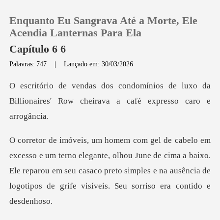
Enquanto Eu Sangrava Até a Morte, Ele
Acendia Lanternas Para Ela
Capítulo 6 6
Palavras: 747
|
Lançado em: 30/03/2026
0
s de luxo da
Loja
Billionaires' Row cheira
Histórico
nte, olhou June de cima a baixo.
Sair
Ele reparou em seu casaco preto simples e na
Baixar App