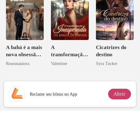
A babá é a mais
A
Cicatrizes do
nova obsessão
transformação
destino
do CEO
inesperada da
Roseanautora
Valentine
Syra Tucker
minha ex-
esposa
Abrir
Reclame seu bônus no App