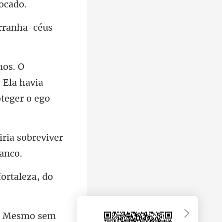
rranha-céus
 Ela havia
ria sobreviver
. Mesmo sem