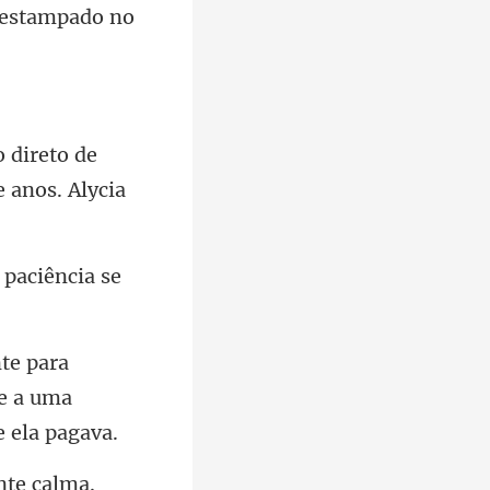
de
e ano
ne a uma