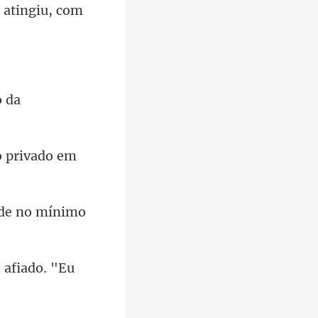
 atingiu, com
 de no mínimo
 afi