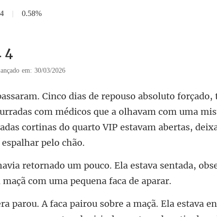
 4
|
0.58%
4 4
ançado em: 30/03/2026
urradas com médicos que a olhavam com uma mist
adas corti
a estava sentada, obs
çã. Ela estava e