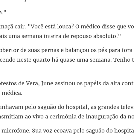
médico disse que vo
pés para fora
cendo neste q
June assinou os papéis da alta
grandes telev
nsmitiam ao vi
one. Sua voz ecoava p