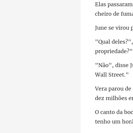
c
dez milhões e