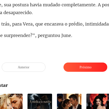
e, sua postura havia mudado co
ara Vera, que encarava
surpreender?",
Anterior
Próximo
star