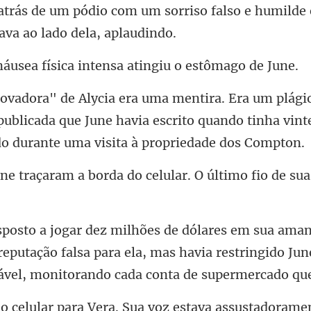
 atrás de um pódio com um sorriso falso e
ísica intensa atingi
ublicada que June havia escrito quando tinha vint
borda do celular. O último f
eputação falsa para ela, mas havia restringido Ju
para Vera. Sua voz estav