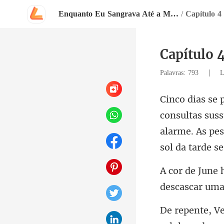
Enquanto Eu Sangrava Até a Morte, Ele Acendia Lanternas Para Ela
/
Capítulo 4
Capítulo 
|
Palavras: 793
L
suss
alarme. As pes
descasca