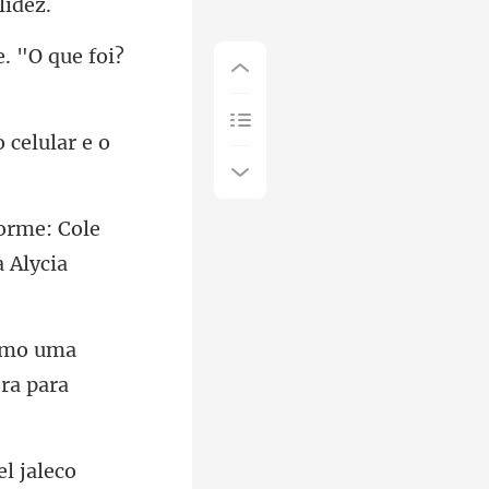
orme: Cole
o uma
l jaleco