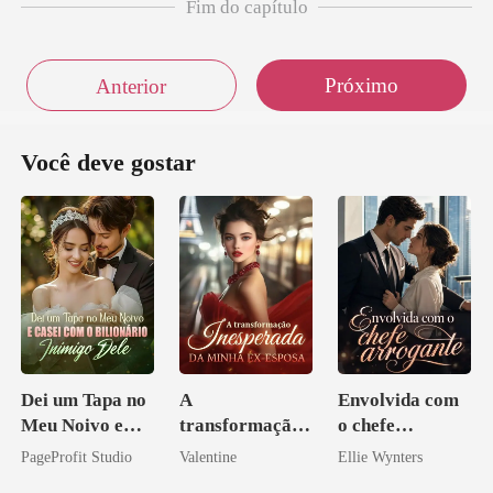
Fim do capítulo
Próximo
Anterior
Você deve gostar
Dei um Tapa no
A
Envolvida com
Meu Noivo e
transformação
o chefe
Casei com o
inesperada da
arrogante
PageProfit Studio
Valentine
Ellie Wynters
Bilionário
minha ex-