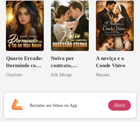
Inimigo Dele
esposa
Quarto Errado:
Noiva por
A noviça e o
Dormindo com
contrato,
Conde Viúvo
o Tio do Meu
obsessão eterna
Charlotte
Silk Mirage
Mazane
Noivo
Abrir
Reclame seu bônus no App