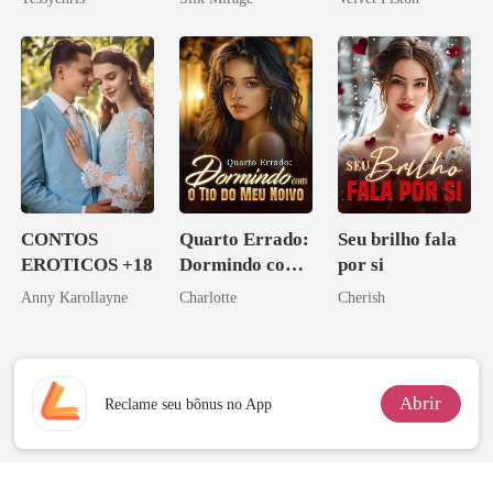
CONTOS
Quarto Errado:
Seu brilho fala
EROTICOS +18
Dormindo com
por si
o Tio do Meu
Anny Karollayne
Charlotte
Cherish
Noivo
Abrir
Reclame seu bônus no App