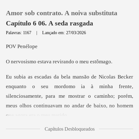
Amor sob contrato. A noiva substituta
Capítulo 6 06. A seda rasgada
Palavras: 1167
|
Lançado em: 27/03/2026
0
Pené
tava revirando
Loja
Histórico
o ia à minha frente,
silenciosamente, para me mostrar o caminho; porém,
Sair
me
Baixar App
Capítulos Desbloqueados
urpresa por ele não q