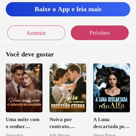
Baixe o App e leia mais
Próximo
Anterior
Você deve gostar
Uma noite com
Noiva por
A Luna
o senhor
contrato,
descartada pelo
Bilionário
obsessão eterna
Alfa
Tessychris
Silk Mirage
Velvet Piston