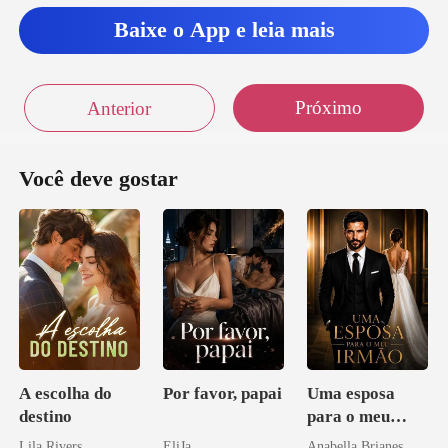
Baixe o App e leia mais
mi
Próximo
Anterior
Você deve gostar
A escolha do
Por favor, papai
Uma esposa
destino
para o meu
irmão
Lila Rivers
EliJa
Anabella Brianes