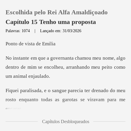
Escolhida pelo Rei Alfa Amaldiçoado
Capítulo 15 Tenho uma proposta
Palavras: 1074
|
Lançado em: 31/03/2026
0
vista d
nome, algo
Loja
dentro de mim se encolheu, arr
Histórico
er drenado do meu
Sair
rosto enquanto todas
Baixar App
Capítulos Desbloqueados
nta era fino, educad