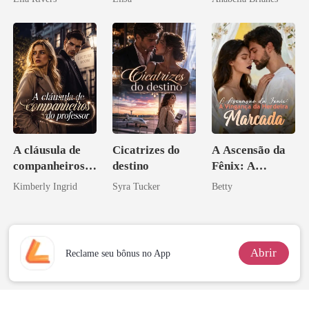
A cláusula de
Cicatrizes do
A Ascensão da
companheiros
destino
Fênix: A
do professor
Vingança da
Kimberly Ingrid
Syra Tucker
Betty
Herdeira
Marcada
Abrir
Reclame seu bônus no App