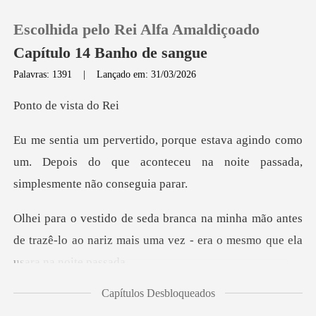
Escolhida pelo Rei Alfa Amaldiçoado
Capítulo 14 Banho de sangue
Palavras: 1391
|
Lançado em: 31/03/2026
0
e vista
indo como
Loja
um. Depois do que aconteceu na noi
Histórico
mão antes
Sair
de trazê-lo ao nariz mais uma vez -
Baixar App
Capítulos Desbloqueados
eiro que era doc