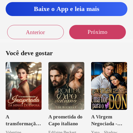
Baixe o App e leia mais
Próximo
Anterior
Você deve gostar
A
A prometida do
A Virgem
transformação
Capo italiano
Negociada -
inesperada da
Uma flor para o
Valentine
Edilaine Beckert
Yana _ Shadow