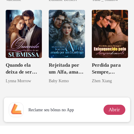
minha ex-
Don
esposa
Quando ela
Rejeitada por
Perdida para
deixa de ser
um Alfa, amada
Sempre,
submissa
por um
Enlouquecido
Lynna Morrow
Baby Kemo
Zhen Xiang
Licantropo
pelo
Arrependiment
o
Abrir
Reclame seu bônus no App