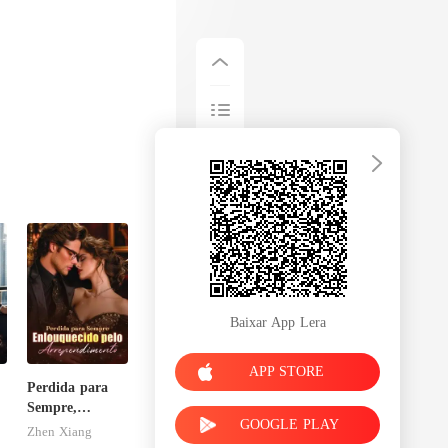
Baixar App Lera
APP STORE
Perdida para
Sempre,
GOOGLE PLAY
Enlouquecido
Zhen Xiang
pelo