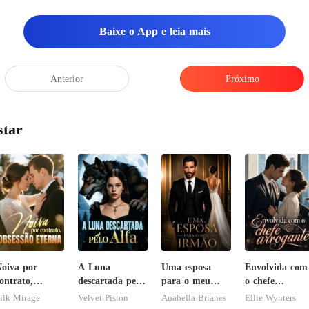
rdiam n
Baixe o App e leia mais
Anterior
Próximo
star
oiva por
A Luna
Uma esposa
Envolvida com
ontrato,
descartada pelo
para o meu
o chefe
bsessão eterna
Alfa
irmão
arrogante
ilk Mirage
Velvet Piston
Anabella Brianes
Ellie Wynters