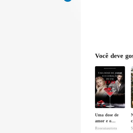
s a
Você deve go
Uma dose de
N
amor e o
c
coração de um
o
Roseanautora
S
CEO, por favor