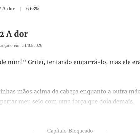
2 A dor
|
6.63%
2 A dor
ançado em: 31/03/2026
tentando empurrá-lo, mas ele
quanto a outra mão
pert
ara que me soltasse, mas por ma
—— Capítulo Bloqueado ——