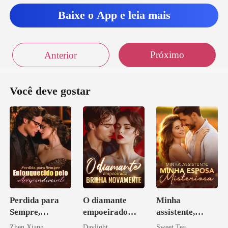
e
Baixe o App e leia mais
Próximo
Anterior
Você deve gostar
Perdida para
O diamante
Minha
Sempre,
empoeirado
assistente,
Enlouquecido
brilha
minha esposa
Zhen Xiang
Daylight
Sweet Tea