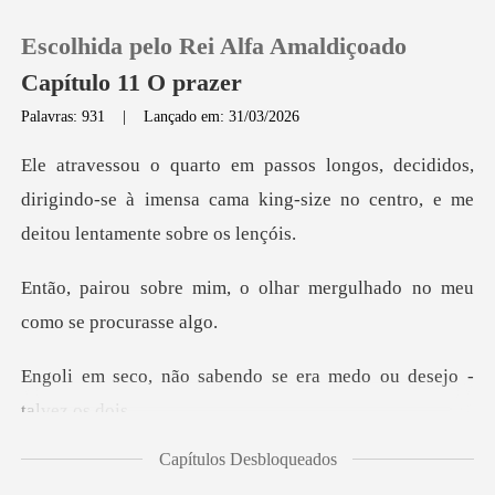
Escolhida pelo Rei Alfa Amaldiçoado
Capítulo 11 O prazer
Palavras: 931
|
Lançado em: 31/03/2026
0
idos,
dirigindo-se à imensa cama king-size no c
Loja
o olhar mergulhado no meu
Histórico
Sair
bendo se era medo ou d
Baixar App
Capítulos Desbloqueados
esse olhar que e