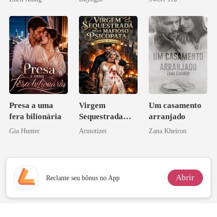
pelo
novamente
misteriosa
Arrependiment
o
Presa a uma
Virgem
Um casamento
fera bilionária
Sequestrada
arranjado
pelo Mafioso
Gia Hunter
Armotizei
Zana Kheiron
Psicopata :
CONTRATO
DE SANGUE
Abrir
Reclame seu bônus no App