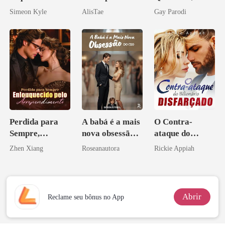
Vingança
Segredos
Simeon Kyle
AlisTae
Gay Parodi
Ascende
Bilionários:
Veja-me Brilhar
Perdida para
A babá é a mais
O Contra-
Sempre,
nova obsessão
ataque do
Enlouquecido
do CEO
Bilionário
Zhen Xiang
Roseanautora
Rickie Appiah
pelo
Disfarçado
Arrependiment
o
Abrir
Reclame seu bônus no App