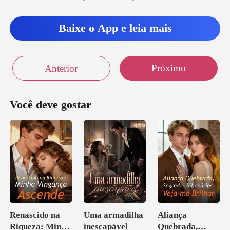
a-costa
Baixe o App e leia mais
Próximo
Anterior
Você deve gostar
Renascido na
Uma armadilha
Aliança
Riqueza: Minha
inescapável
Quebrada,