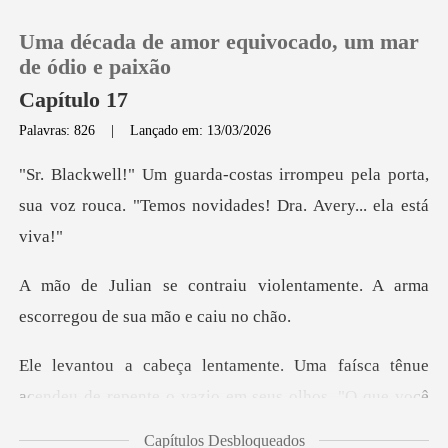
Uma década de amor equivocado, um mar
de ódio e paixão
Capítulo 17
Palavras: 826
|
Lançado em: 13/03/2026
0
peu pela porta,
Loja
sua voz rouca. "Temos n
Histórico
iolentamente. A arma
escorreg
Sair
faísca tênue
Baixar App
acendeu de repente o va
Capítulos Desbloqueados