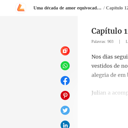
Uma década de amor equivocado, um mar de ódio e paixão
/
Capítulo 1
Capítulo 
|
Palavras: 903
L
vestidos de n
havia apenas
dias