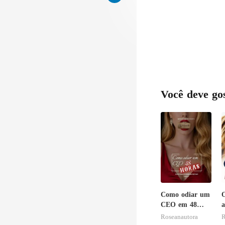
Você deve go
Como odiar um
O
CEO em 48
a
horas
B
Roseanautora
R
D