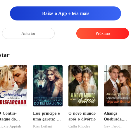
Baixe o App e leia mais
Anterior
Próximo
star
 Contra-
Esse príncipe é
O novo mundo
Aliança
taque do
uma garota: A
após o divórcio
Quebrada,
ilionário
companheira
Segredos
ickie Appiah
Kiss Leilani
Calla Rhodes
Gay Parodi
isfarçado
escrava do rei
Bilionários: