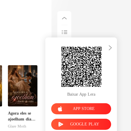
Baixar App Lera
APP STORE
Agora eles se
ajoelham diante
GOOGLE PLAY
de mim
Glare Moth