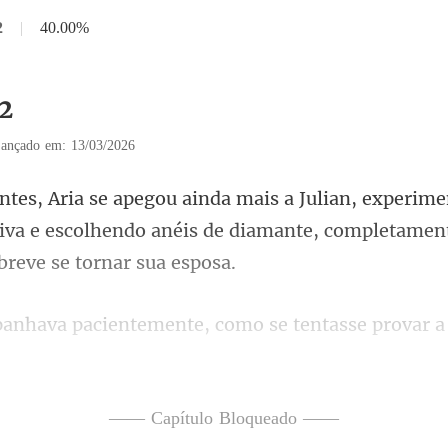
2
|
40.00%
12
ançado em: 13/03/2026
me
oiva e escolhendo anéis de diamante, com
ntasse provar 
 uma
—— Capítulo Bloqueado ——