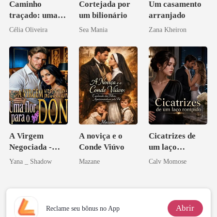
Caminho
Cortejada por
Um casamento
traçado: uma
um bilionário
arranjado
babá na fazenda
Célia Oliveira
Sea Mania
Zana Kheiron
A Virgem
A noviça e o
Cicatrizes de
Negociada -
Conde Viúvo
um laço
Uma flor para o
rompido
Yana _ Shadow
Mazane
Calv Momose
Don
Abrir
Reclame seu bônus no App