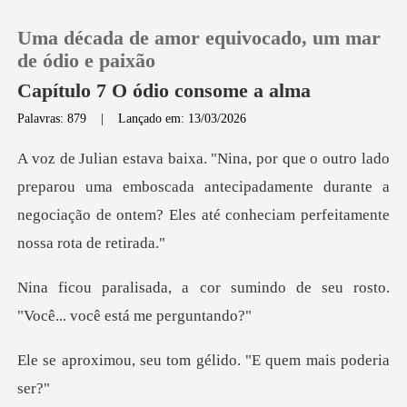
Uma década de amor equivocado, um mar
de ódio e paixão
Capítulo 7 O ódio consome a alma
Palavras: 879
|
Lançado em: 13/03/2026
0
Loja
parou uma emboscada antecipadamente durante a
negociação de o
Histórico
sumindo de seu rosto.
Sair
"Você
Baixar App
u tom gélido. "E que