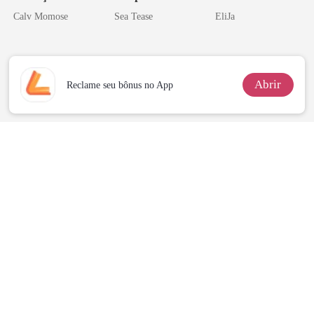
rompido
Calv Momose
Sea Tease
EliJa
Abrir
Reclame seu bônus no App