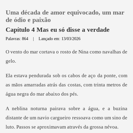
Uma década de amor equivocado, um mar
de ódio e paixão
Capítulo 4 Mas eu só disse a verdade
Palavras: 864
|
Lançado em: 13/03/2026
0
va o rosto de Nina c
Loja
e, com
Histórico
as mãos amarradas atrás das costas, com t
Sair
Baixar App
stante de um navio cargueiro ressoava como um sino de