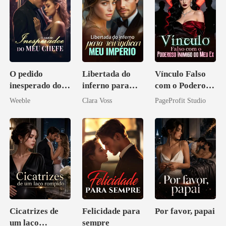
O pedido
Libertada do
Vínculo Falso
inesperado do
inferno para
com o Poderoso
meu chefe
reivindicar meu
Inimigo do Meu
Weeble
Clara Voss
PageProfit Studio
império
Ex
Cicatrizes de
Felicidade para
Por favor, papai
um laço
sempre