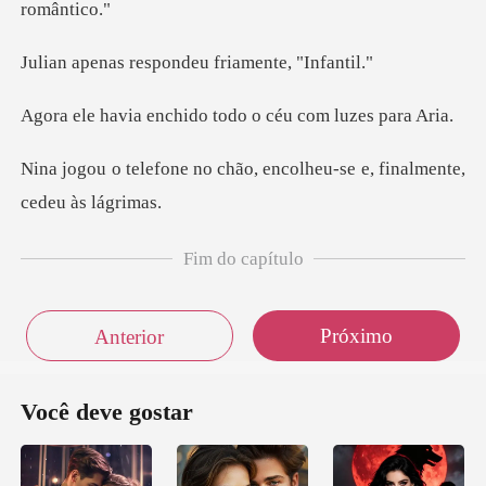
espondeu friame
chido todo o céu c
chão, encolheu-se e, fina
Fim do capítulo
Próximo
Anterior
Você deve gostar