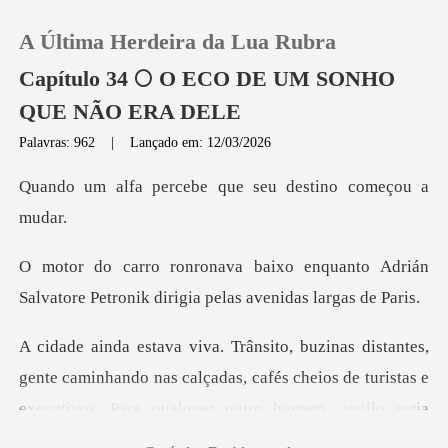
A Última Herdeira da Lua Rubra
Capítulo 34 🌕 O ECO DE UM SONHO
QUE NÃO ERA DELE
Palavras: 962
|
Lançado em: 12/03/2026
0
cebe que seu desti
Loja
Histórico
quanto Adrián
Salvatore Petronik di
Sair
e caminhando nas calçadas, cafés cheios de turistas e
Baixar App
executi