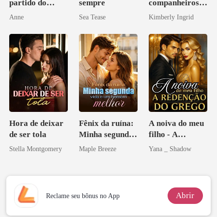
partido do
sempre
companheiros
bilionário
do professor
Anne
Sea Tease
Kimberly Ingrid
Hora de deixar
Fênix da ruína:
A noiva do meu
de ser tola
Minha segunda
filho - A
vida e um
Redenção do
Stella Montgomery
Maple Breeze
Yana _ Shadow
homem melhor
grego
Abrir
Reclame seu bônus no App