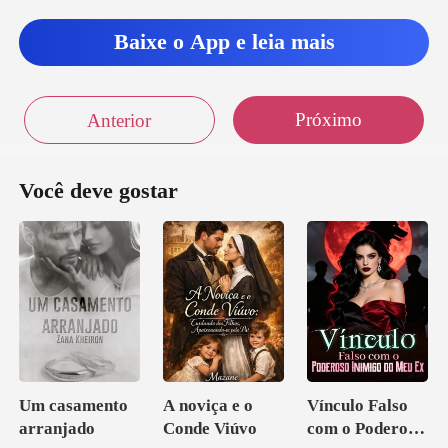
. Instintiv
Baixe o App e leia mais
assim...
olhar para a
Próximo
Anterior
Você deve gostar
Um casamento
A noviça e o
Vínculo Falso
arranjado
Conde Viúvo
com o Poderoso