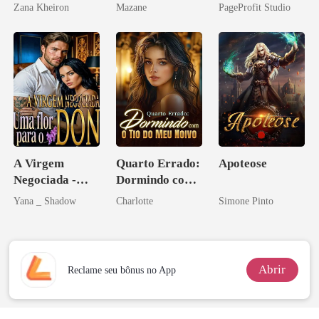
Inimigo do Meu
Zana Kheiron
Mazane
PageProfit Studio
Ex
A Virgem
Quarto Errado:
Apoteose
Negociada -
Dormindo com
Uma flor para o
o Tio do Meu
Yana _ Shadow
Charlotte
Simone Pinto
Don
Noivo
Abrir
Reclame seu bônus no App