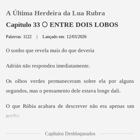
A Última Herdeira da Lua Rubra
Capítulo 33 🌕 ENTRE DOIS LOBOS
Palavras: 1122
|
Lançado em: 12/03/2026
0
revela mais
Loja
respondeu i
e ela por alguns
Histórico
segundos, mas o
Sair
de descrever não e
Baixar App
memó
Capítulos Desbloqueados