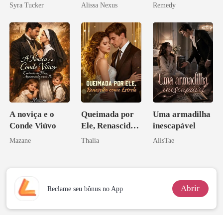
Zilionária
você é uma
Syra Tucker
Alissa Nexus
Remedy
zilionária
A noviça e o
Queimada por
Uma armadilha
Conde Viúvo
Ele, Renascida
inescapável
como Estrela
Mazane
Thalia
AlisTae
Abrir
Reclame seu bônus no App