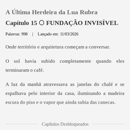
A Última Herdeira da Lua Rubra
Capítulo 15 🌕 FUNDAÇÃO INVISÍVEL
Palavras: 998
|
Lançado em: 11/03/2026
0
e arquitetura co
Loja
mpletamente quando el
Histórico
spalhava pelo interior da casa, iluminando a madeira
Sair
Baixar App
na mesa observando o va
Capítulos Desbloqueados