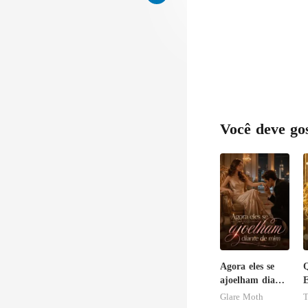
Você deve go
Agora eles se
ajoelham diante
E
de mim
c
Glare Moth
T