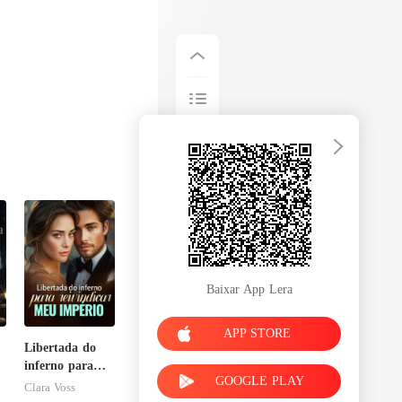
Baixar App Lera
APP STORE
Libertada do
inferno para
GOOGLE PLAY
reivindicar meu
Clara Voss
império