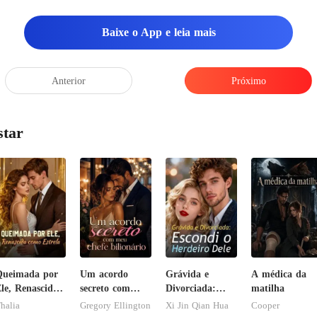
Baixe o App e leia mais
Anterior
Próximo
star
Queimada por
Um acordo
Grávida e
A médica da
le, Renascida
secreto com
Divorciada:
matilha
omo Estrela
meu chefe
Escondi o
halia
Gregory Ellington
Xi Jin Qian Hua
Cooper
bilionário
Herdeiro Dele