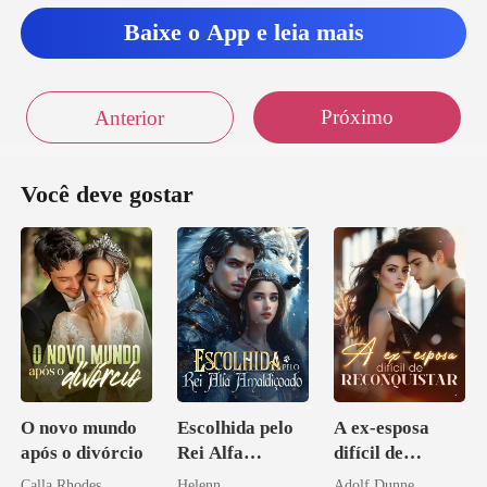
cadeira que
Baixe o App e leia mais
oc
Próximo
Anterior
Você deve gostar
O novo mundo
Escolhida pelo
A ex-esposa
após o divórcio
Rei Alfa
difícil de
Amaldiçoado
reconquistar
Calla Rhodes
Helenn
Adolf Dunne