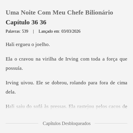
Uma Noite Com Meu Chefe Bilionário
Capítulo 36 36
Palavras: 539
|
Lançado em: 03/03/2026
0
gueu o
ha de Irving com toda
Loja
Histórico
dobrou, rolando par
Sair
a rastejou pelos cacos de
Baixar App
vidro,
Capítulos Desbloqueados
desesperadamente a