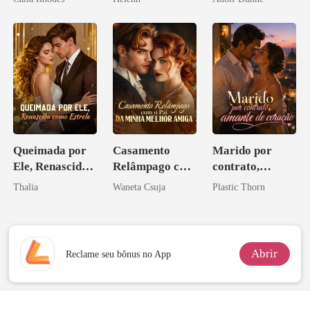
Queimada por
Casamento
Marido por
Ele, Renascida
Relâmpago com
contrato,
como Estrela
o Pai da Minha
amante de
Thalia
Waneta Csuja
Plastic Thorn
Melhor Amiga
coração
Abrir
Reclame seu bônus no App