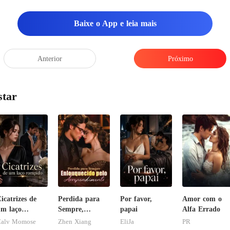
Baixe o App e leia mais
Anterior
Próximo
star
icatrizes de
Perdida para
Por favor,
Amor com o
m laço
Sempre,
papai
Alfa Errado
rompido
Enlouquecido
alv Momose
Zhen Xiang
EliJa
PR
pelo