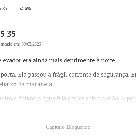
5 35
|
5.56%
35 35
ançado em: 03/03/2026
dor era ainda mais
ágil corrente de segurança.
. A pe
mas latejava. Ela a enrolo
—— Capítulo Bloqueado ——