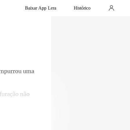
Baixar App Lera
Histórico
 Empurrou
rfuração não