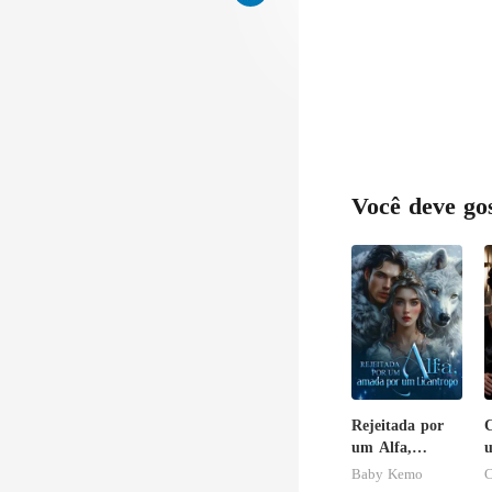
Você deve go
Rejeitada por
C
um Alfa,
u
amada por um
Baby Kemo
C
Licantropo