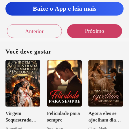
Baixe o App e leia mais
Próximo
Anterior
Você deve gostar
Virgem
Felicidade para
Agora eles se
Sequestrada
sempre
ajoelham diante
pelo Mafioso
de mim
Armotizei
Sea Tease
Glare Moth