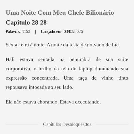
Uma Noite Com Meu Chefe Bilionário
Capítulo 28 28
Palavras: 1153
|
Lançado em: 03/03/2026
0
e. A noite da fest
Loja
brilho da tela do laptop iluminando sua
expressão concentr
Histórico
Sair
chorando. Est
Baixar App
ervidor na nuvem da câ
Capítulos Desbloqueados