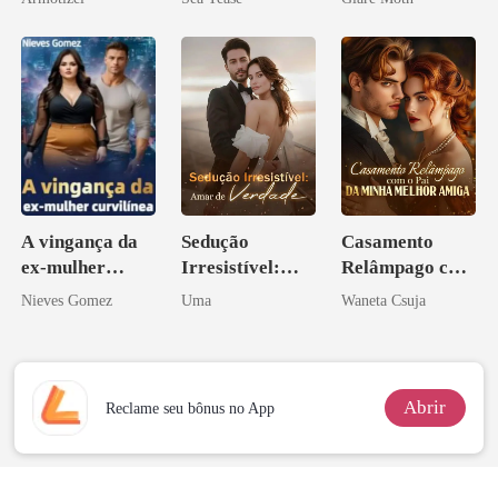
Psicopata :
CONTRATO
DE SANGUE
A vingança da
Sedução
Casamento
ex-mulher
Irresistível:
Relâmpago com
curvilínea
Amar de
o Pai da Minha
Nieves Gomez
Uma
Waneta Csuja
Verdade
Melhor Amiga
Abrir
Reclame seu bônus no App