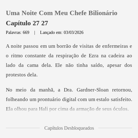
Uma Noite Com Meu Chefe Bilionário
Capítulo 27 27
Palavras: 669
|
Lançado em: 03/03/2026
0
ritmo constante da respiração de Ezra na cadeira ao
Loja
lado d
Histórico
Sair
ando um prontuário digital com um estalo satisfeito.
E
Baixar App
ua
Capítulos Desbloqueados