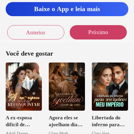
Baixe o App e leia mais
Próximo
Anterior
Você deve gostar
A ex-esposa
Agora eles se
Libertada do
difícil de
ajoelham diante
inferno para
reconquistar
de mim
reivindicar meu
Adolf Dunne
Glare Moth
Clara Voss