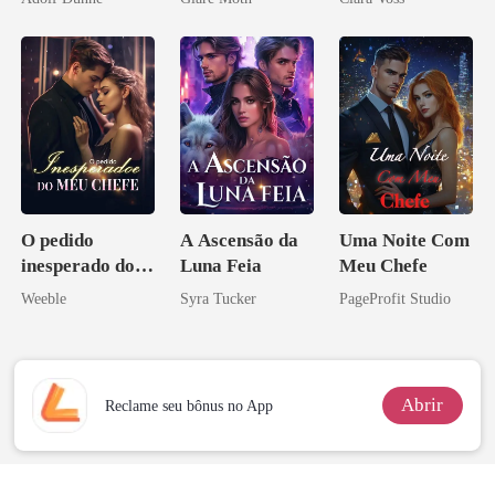
império
O pedido
A Ascensão da
Uma Noite Com
inesperado do
Luna Feia
Meu Chefe
meu chefe
Weeble
Syra Tucker
PageProfit Studio
Abrir
Reclame seu bônus no App