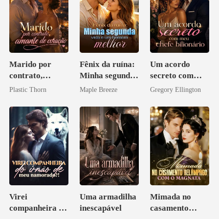
Marido por
Fênix da ruína:
Um acordo
contrato,
Minha segunda
secreto com
amante de
vida e um
meu chefe
Plastic Thorn
Maple Breeze
Gregory Ellington
coração
homem melhor
bilionário
Virei
Uma armadilha
Mimada no
companheira do
inescapável
casamento