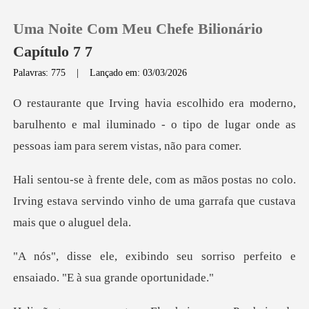
Uma Noite Com Meu Chefe Bilionário
Capítulo 7 7
Palavras: 775
|
Lançado em: 03/03/2026
0
o,
barulhento e mal iluminado - o tipo de lugar ond
Loja
as no colo.
Histórico
Irving estava servindo vinho de um
Sair
eu sorriso perfeito e
Baixar App
ensaiado