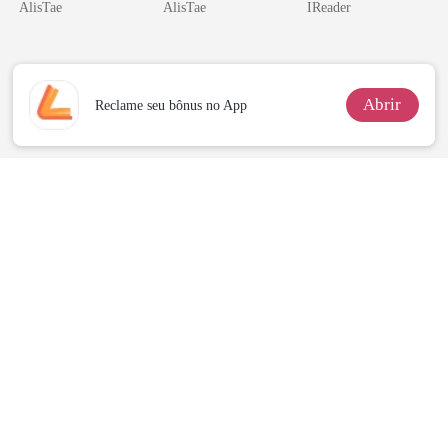
irmão de meu
relâmpago com
AlisTae
AlisTae
IReader
namorado?!
o magnata
Abrir
Reclame seu bônus no App