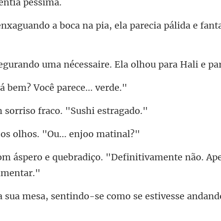
ca na pia, ela parecia pálid
uma nécessaire. Ela o
á bem? Você pa
orriso fraco. "S
os olhos. "Ou..
radiço. "Definitivamente não.
sentindo-se como se estive