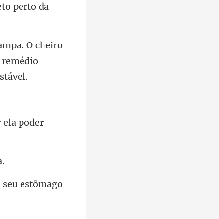
iro
m reméd
r ela poder
 seu estô