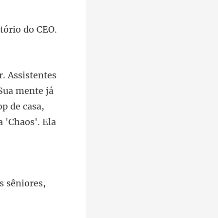
Sua mente já
op de casa,
s sêniores,