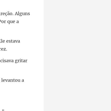
ireção. Alguns
Ele estava
 levant