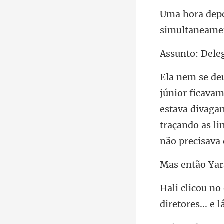
simultaneame
estava divagan
traç
r
diretores...