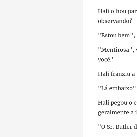
em", 
geralmente a 
r 