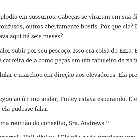
d
confusos, outros abertamente host
era coisa do Ezra. 
 ca
u em direção aos elevadores.
Finley estava esperando. Ele
reunião do consel