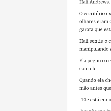
And
olhares eram 
manipulando a