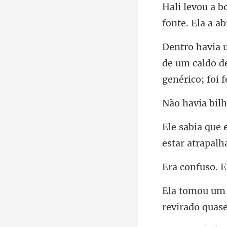
de um caldo d
via bi
estar atra