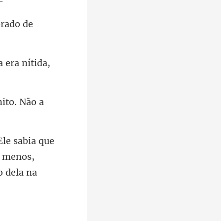
brado
a
lo menos,