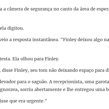
gurança no canto da área de es
ela
instantânea. "Finley deixou
testa. Ela ol
ley, seu tom não deixan
ista, uma garot
ignorava, sorr
disse que