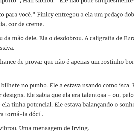
Hali sibilou. "Ele nã
y entregou a ela um pedaço do
o desdobrou. A caligrafia de Ezr
ar que não é apenas um rosti
ar designs. Ele sabia que ela era talentosa - ou, pe
e ela
vibrou. Uma men