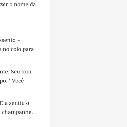
izer o nome da
ssento -
ente. Seu tom
 Ela sentiu o