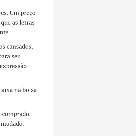
eço
 que as
para seu
 caixa na
a comprado.