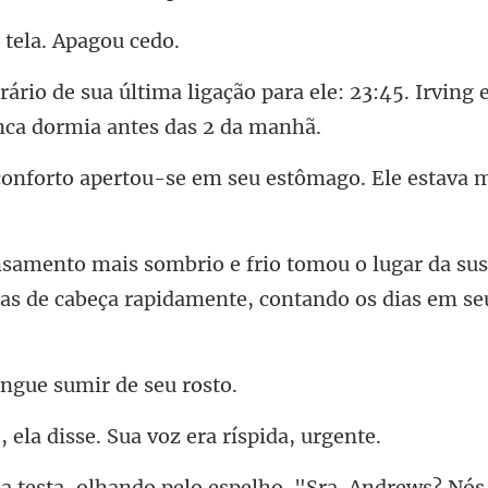
 tela. A
o para ele: 23:45. Irving
u-se em seu estômago. Ele e
r da sus
tas de cabeça ra
angue sumir
a disse. Sua voz e
do pelo espelho. "Sra. Andrew