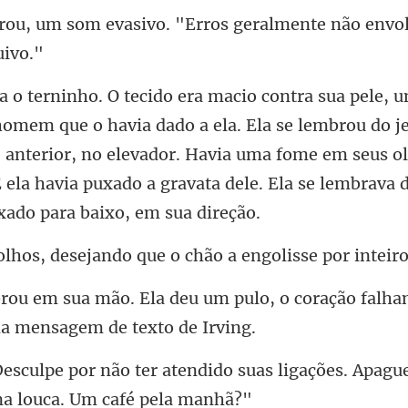
ivo. "Erros geralmente não e
. Ela se lembrou do j
e anterior, no elevador. Havia uma fome em seus o
esejando que o chão a
um pulo, o coração falh
ido suas ligações. Apagu