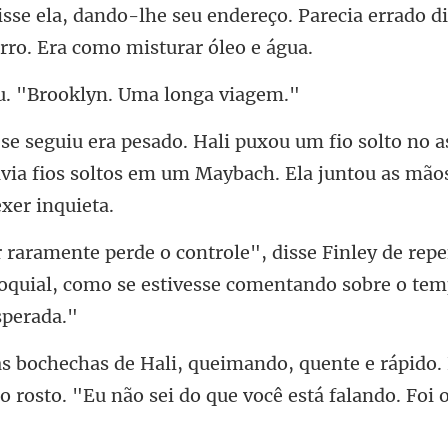
eço. Parecia errado d
. "Brooklyn. Um
o no a
avia fios soltos em um Maybach.
e rep
loquial, como se estivess
rápido.
o rosto. "Eu não sei