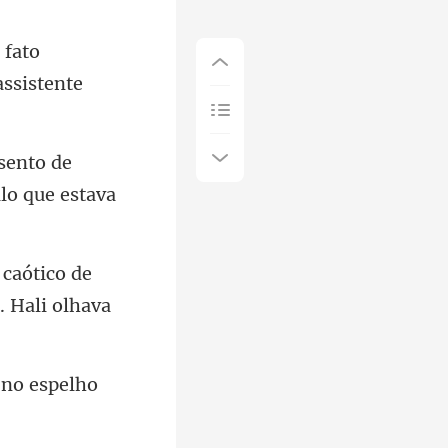
 fato
sento de
de
. H