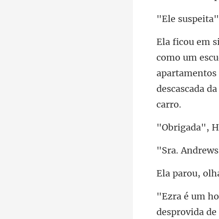
apartamentos 
rews
, ol
desprovida d