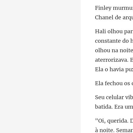
olhou na noit
aterror
batid
à