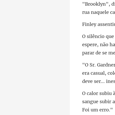
rua na
espere, não h
era casual, co
sangue subir a