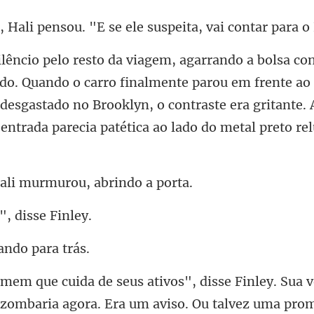
sou. "E se ele suspeita,
carro finalmente parou em frente ao 
desgastado no Brooklyn, o contraste e
li murmurou, a
", di
hando
sse Finley. Sua 
e zomba