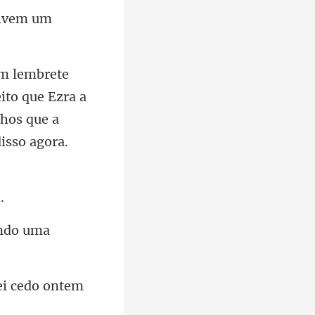
eito que Ezra a
lhos que a
ando uma
ei cedo ontem