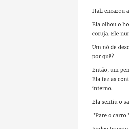
u a
coruja
Ela fez as con
s