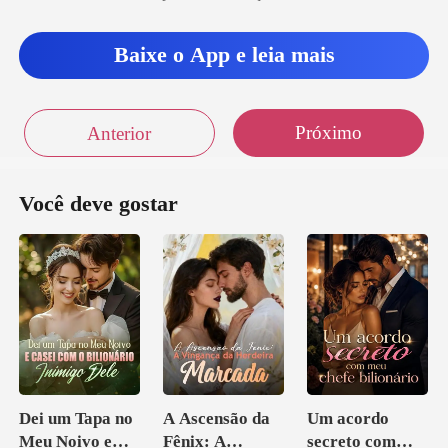
Baixe o App e leia mais
Próximo
Anterior
Você deve gostar
Dei um Tapa no
A Ascensão da
Um acordo
Meu Noivo e
Fênix: A
secreto com