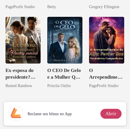
Casei com o
Vingança da
meu chefe
PageProfit Studio
Betty
Gregory Ellington
Bilionário
Herdeira
bilionário
Inimigo Dele
Marcada
Ex-esposa do
O CEO De Gelo
O
presidente?
e a Mulher Que
Arrependiment
Preciosa
Ele Jurou Odiar
o do Alfa:
Rusted Rainbow
Priscila Ozilio
PageProfit Studio
princesa de uma
Perder Sua
família
Verdadeira
mafiosa!
Companheira
Abrir
Reclame seu bônus no App