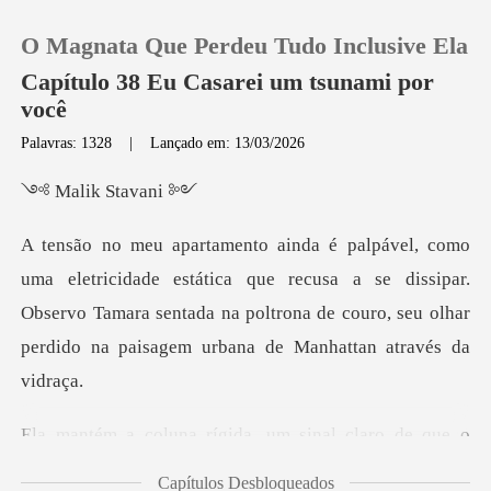
O Magnata Que Perdeu Tudo Inclusive Ela
Capítulo 38 Eu Casarei um tsunami por
você
Palavras: 1328
|
Lançado em: 13/03/2026
0
ik St
Loja
tica que recusa a se dissipar.
Histórico
Observo Tamara sentada na poltrona de cou
Sair
Baixar App
claro de que o
almoço não desceu tão
Capítulos Desbloqueados