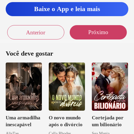
Baixe o App e leia mais
Próximo
Anterior
Você deve gostar
Uma armadilha
O novo mundo
Cortejada por
inescapável
após o divórcio
um bilionário
AlisTae
Calla Rhodes
Sea Mania