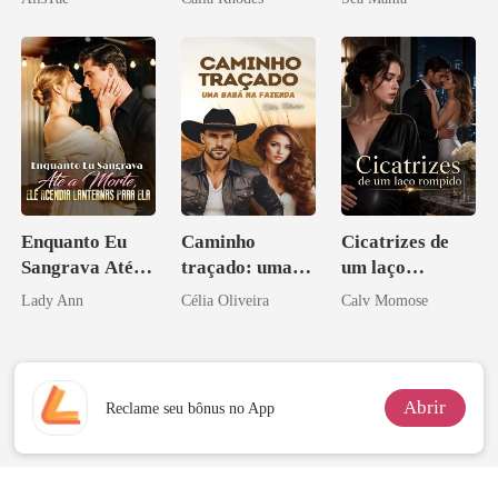
Enquanto Eu
Caminho
Cicatrizes de
Sangrava Até a
traçado: uma
um laço
Morte, Ele
babá na fazenda
rompido
Lady Ann
Célia Oliveira
Calv Momose
Acendia
Lanternas Para
Ela
Abrir
Reclame seu bônus no App