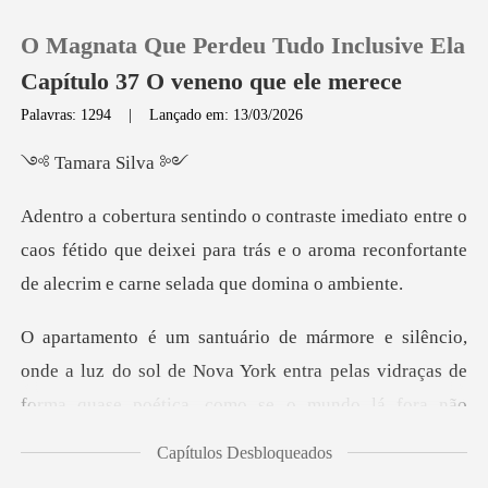
O Magnata Que Perdeu Tudo Inclusive Ela
Capítulo 37 O veneno que ele merece
Palavras: 1294
|
Lançado em: 13/03/2026
0
ara S
e o
Loja
caos fétido que deixei para trás e o aroma reconfo
Histórico
Sair
e a luz do sol de Nova York entra pelas vidraças de
for
Baixar App
Capítulos Desbloqueados