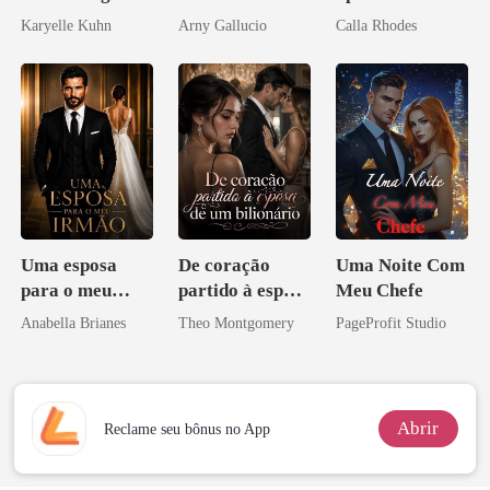
amor bilionário
Karyelle Kuhn
Arny Gallucio
Calla Rhodes
Uma esposa
De coração
Uma Noite Com
para o meu
partido à esposa
Meu Chefe
irmão
de um bilionário
Anabella Brianes
Theo Montgomery
PageProfit Studio
Abrir
Reclame seu bônus no App