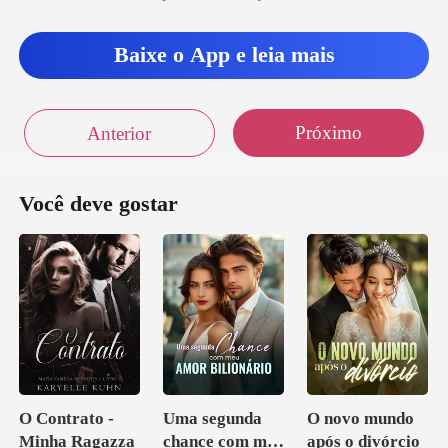
beu na re
Baixe o App e leia mais
Próximo
Anterior
Você deve gostar
O Contrato -
Uma segunda
O novo mundo
Minha Ragazza
chance com meu
após o divórcio