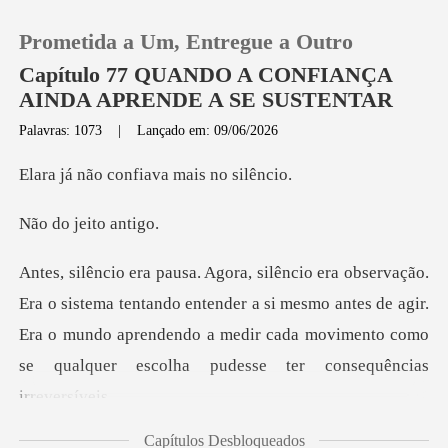
Prometida a Um, Entregue a Outro
Capítulo 77 QUANDO A CONFIANÇA
AINDA APRENDE A SE SUSTENTAR
Palavras: 1073
|
Lançado em: 09/06/2026
0
confiava mais
Loja
jeito
Histórico
tando entender a si mesmo antes de agir.
Sair
Era o mundo aprendendo a medir cada
Baixar App
Capítulos Desbloqueados
ava ficand