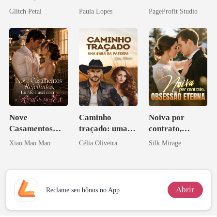
desejada pelo
Agora Intocável
Glitch Petal
Paula Lopes
PageProfit Studio
pai dele
Nove
Caminho
Noiva por
Casamentos
traçado: uma
contrato,
Rejeitados, Eu
babá na fazenda
obsessão eterna
Xiao Mao Mao
Célia Oliveira
Silk Mirage
Me Casei com o
Rival do Meu
Ex
Abrir
Reclame seu bônus no App