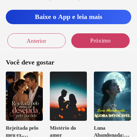
va uivando. E
Baixe o App e leia mais
Próximo
Anterior
Você deve gostar
Rejeitada pelo
Mistério do
Luna
meu ex,
amor
Abandonada: