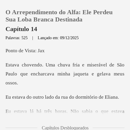
O Arrependimento do Alfa: Ele Perdeu
Sua Loba Branca Destinada
Capítulo 14
Palavras: 525
|
Lançado em: 09/12/2025
0
de Vis
Loja
iserável de São
Paulo que encharcav
Histórico
Sair
lado da rua do do
Baixar App
que estava
fazendo. Esperando um milagre
Capítulos Desbloqueados