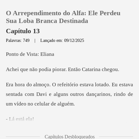
O Arrependimento do Alfa: Ele Perdeu
Sua Loba Branca Destinada
Capítulo 13
Palavras: 749
|
Lançado em: 09/12/2025
0
e Vista
Loja
dia piorar. Entã
Histórico
Eu estava
sentada com Davi e alguns outros dan
Sair
Baixar App
est
cortou o
Capítulos Desbloqueados