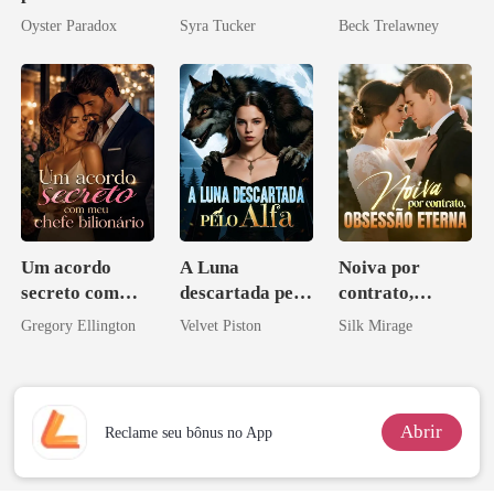
Agora me
mundial
Oyster Paradox
Syra Tucker
Beck Trelawney
vejam esmagá-
los
Um acordo
A Luna
Noiva por
secreto com
descartada pelo
contrato,
meu chefe
Alfa
obsessão eterna
Gregory Ellington
Velvet Piston
Silk Mirage
bilionário
Abrir
Reclame seu bônus no App