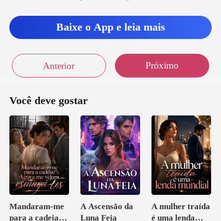
à nossa mesa. Ela estava
Baixe o App e leia mais
usa
Próximo
Anterior
Você deve gostar
Mandaram-me
A Ascensão da
A mulher traída
para a cadeia?
Luna Feia
é uma lenda