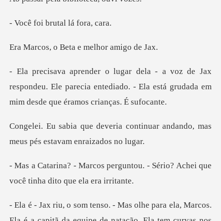
brutal lá
Beta e melho
ax
respondeu. Ele parecia entediado. - Ela está gr
continuar andando, mas
meus p
untou. - Sério? Achei que
você
é a capitã da equipe de natação. Ela tem curvas nos