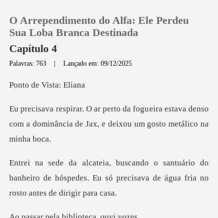
O Arrependimento do Alfa: Ele Perdeu
Sua Loba Branca Destinada
Capítulo 4
Palavras: 763
|
Lançado em: 09/12/2025
0
e Vista
Loja
eira estava denso
com a dominância de Jax
Histórico
Sair
io do
banheiro de hóspedes. Eu só precisava de
Baixar App
la bibliotec