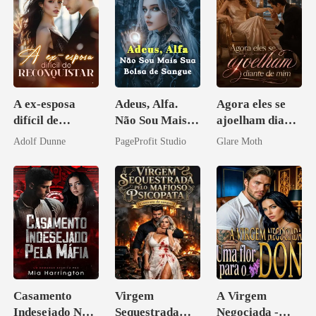
A ex-esposa
Adeus, Alfa.
Agora eles se
difícil de
Não Sou Mais
ajoelham diante
reconquistar
Sua Bolsa de
de mim
Adolf Dunne
PageProfit Studio
Glare Moth
Sangue
Casamento
Virgem
A Virgem
Indesejado Na
Sequestrada
Negociada -