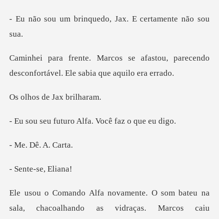
nquedo, Jax. E cert
fastou, parecendo
desconfortável.
de Jax
uro Alfa. Você f
Dê. A.
e-se,
, chacoalhando as vidraças. Marcos caiu