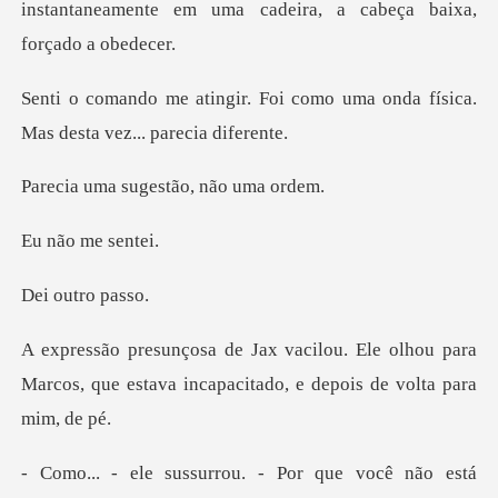
instantaneamen
oi como uma onda física.
Mas
sugestão, nã
o me
utro
le olhou para
Marcos, que estava incapac
surrou. - Por que v