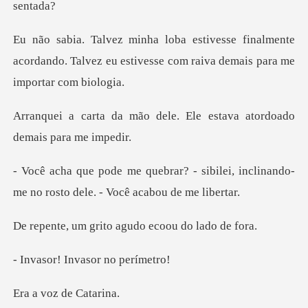
inalmente
acordando. Talvez eu estivesse co
dele. Ele estava atordoad
sibilei, inclinando-
me no rosto d
rito agudo ecoou
Invasor n
oz de C