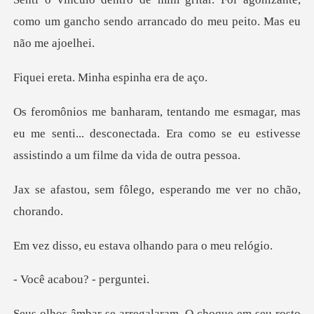
como um gancho sendo arran
Minha espinh
s
eu me senti... desconectada. Era como se eu esti
ôlego, esperando me v
estava olhando pa
abou? - p
laram. O choque em seu ros