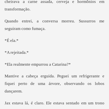
cheira
rsa morreu. Sussurros
e
ejei
te empurrou
refrigerante e
fiquei perto de uma á