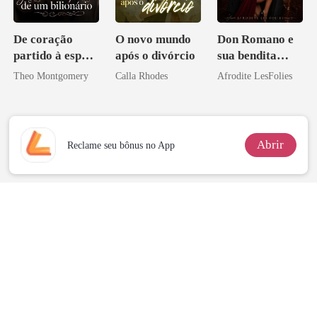
De coração
O novo mundo
Don Romano e
partido à esposa
após o divórcio
sua bendita
de um bilionário
ruína
Theo Montgomery
Calla Rhodes
Afrodite LesFolies
Abrir
Reclame seu bônus no App