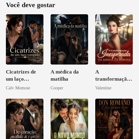
Você deve gostar
Cicatrizes de
A médica da
A
um laço
matilha
transformação
rompido
inesperada da
Calv Momose
Cooper
Valentine
minha ex-
esposa