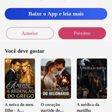
Baixe o App e leia mais
Próximo
Anterior
Você deve gostar
A noiva do meu
O coração
A médica da
filho - A
partido do
matilha