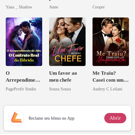
Redenção do
bilionário
Yana _ Shadow
Anne
Cooper
grego
O
Um favor ao
Me Traiu?
Arrependiment
meu chefe
Casei com um
o do Alfa: O
Magnata
PageProfit Studio
Souza Souza
Audrey C Leilani
Contrato Real
da Híbrida
Abrir
Reclame seu bônus no App