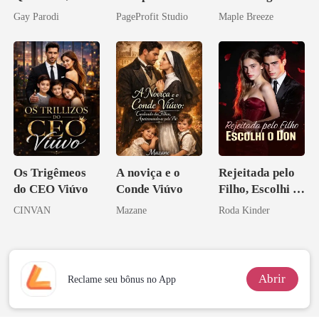
Segredos
o do Alfa:
vida e um
Gay Parodi
PageProfit Studio
Maple Breeze
Bilionários:
Perder Sua
homem melhor
Veja-me Brilhar
Verdadeira
Companheira
Os Trigêmeos
A noviça e o
Rejeitada pelo
do CEO Viúvo
Conde Viúvo
Filho, Escolhi o
Don
CINVAN
Mazane
Roda Kinder
Abrir
Reclame seu bônus no App