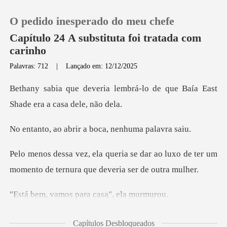
O pedido inesperado do meu chefe
Capítulo 24 A substituta foi tratada com
carinho
Palavras: 712
|
Lançado em: 12/12/2025
0
mbrá-lo de que Baía East
Loja
Sha
rir a boca, nenhu
Histórico
dar ao luxo de ter um
Sair
momento de ter
Baixar App
os para casa",
exausto, Jonath
Capítulos Desbloqueados