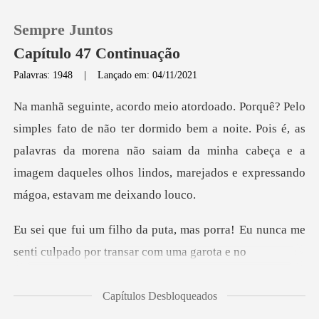
Sempre Juntos
Capítulo 47 Continuação
Palavras: 1948
|
Lançado em: 04/11/2021
0
mido bem a noite. Pois é, as
Loja
palavras da morena não saiam da minha cabeça e a
imag
Histórico
Sair
as porra! Eu nunca me
senti culpad
Baixar App
Capítulos Desbloqueados