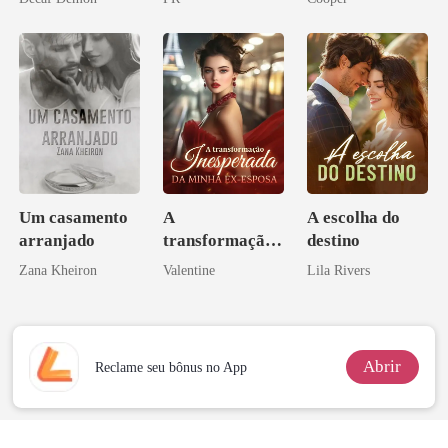
Um casamento
A
A escolha do
arranjado
transformação
destino
inesperada da
Zana Kheiron
Valentine
Lila Rivers
minha ex-
esposa
Abrir
Reclame seu bônus no App