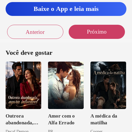
Baixe o App e leia mais
Próximo
Anterior
Você deve gostar
Outrora
Amor com o
A médica da
abandonada,
Alfa Errado
matilha
agora intocável
Decaf Demon
PR
Cooper