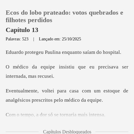
Ecos do lobo prateado: votos quebrados e
filhotes perdidos
Capítulo 13
Palavras: 523
|
Lançado em: 25/10/2025
0
Paulina enquanto
Loja
tiu que eu precisava ser
Histórico
com um estoque de
Sair
analgésicos pr
Baixar App
or só se tornari
rrei a porta, um par d
Capítulos Desbloqueados