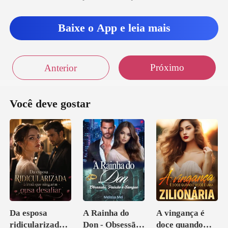
Baixe o App e leia mais
Próximo
Anterior
Você deve gostar
Da esposa
A Rainha do
A vingança é
ridicularizada à
Don - Obsessão,
doce quando