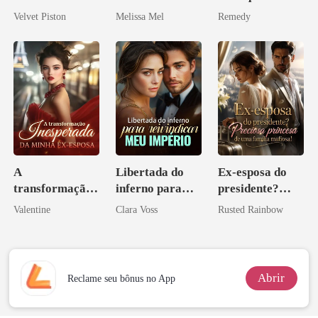
irmã que
Paixão e Sangue
você é uma
Velvet Piston
Melissa Mel
Remedy
ninguém ousa
zilionária
desafiar
A
Libertada do
Ex-esposa do
transformação
inferno para
presidente?
inesperada da
reivindicar meu
Preciosa
Valentine
Clara Voss
Rusted Rainbow
minha ex-
império
princesa de uma
esposa
família
mafiosa!
Abrir
Reclame seu bônus no App