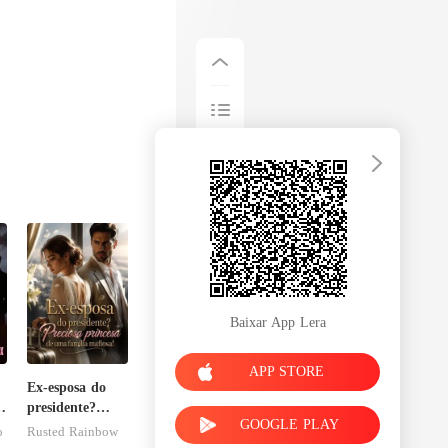
Baixar App Lera
APP STORE
Ex-esposa do
o
presidente?
GOOGLE PLAY
u
Preciosa
o
Rusted Rainbow
princesa de