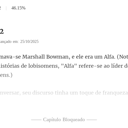
2
|
46.15%
12
ançado em: 25/10/2025
(No
istórias de lobisomens, "Alfa"
, seu discurso tinha
a
—— Capítulo Bloqueado ——