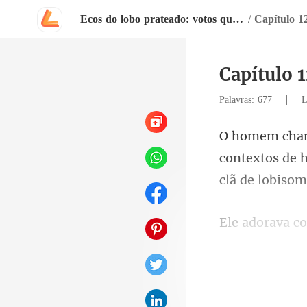
Ecos do lobo prateado: votos quebrados e filhotes perdidos
/
Capítulo 1
Capítulo 
|
Palavras: 677
L
contextos de h
gostav