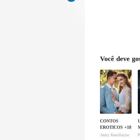
ava 
Você deve go
CONTOS
EROTICOS +18
Anny Karollayne
P