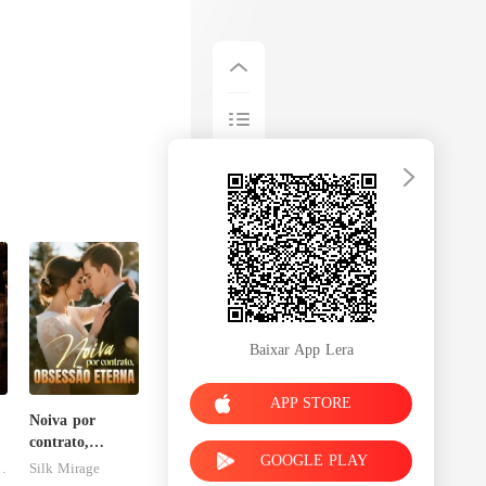
Baixar App Lera
APP STORE
Noiva por
contrato,
GOOGLE PLAY
obsessão eterna
esFolies
Silk Mirage