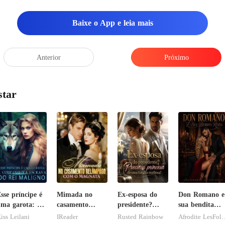
ndo meu corpo
Baixe o App e leia mais
Anterior
Próximo
star
sse príncipe é
Mimada no
Ex-esposa do
Don Romano e
ma garota: A
casamento
presidente?
sua bendita
ompanheira
relâmpago com
Preciosa
ruína
iss Leilani
IReader
Rusted Rainbow
Afrodite L
scrava do rei
o magnata
princesa de