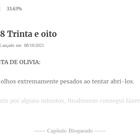
|
33.63%
8 Trinta e oito
Lançado em: 08/10/2021
STA D
extremamente pesados
alguns minutos, finalme
giram meu rosto, faze
—— Capítulo Bloqueado ——