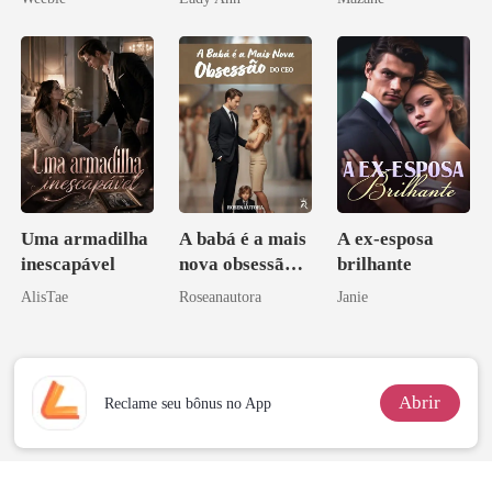
Uma armadilha
A babá é a mais
A ex-esposa
inescapável
nova obsessão
brilhante
do CEO
AlisTae
Roseanautora
Janie
Abrir
Reclame seu bônus no App