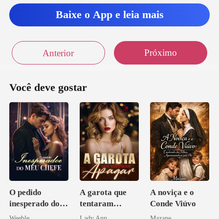
Baixe o App e leia mais
Próximo
Anterior
Você deve gostar
O pedido
A garota que
A noviça e o
inesperado do
tentaram
Conde Viúvo
meu chefe
apagar
Weeble
Lady Ann
Mazane