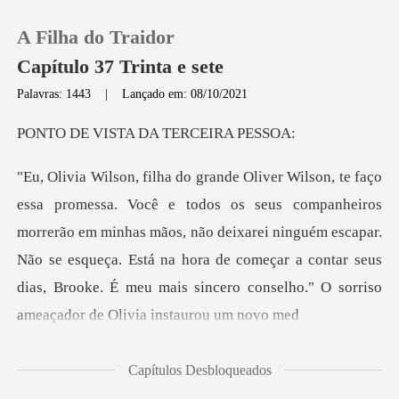
A Filha do Traidor
Capítulo 37 Trinta e sete
Palavras: 1443
|
Lançado em: 08/10/2021
0
STA DA TERC
Loja
ros
morrerão em minhas mãos, não deixarei ninguém escapar.
Histórico
Não se esqueça. Está na hora de começar a con
Sair
Baixar App
Capítulos Desbloqueados